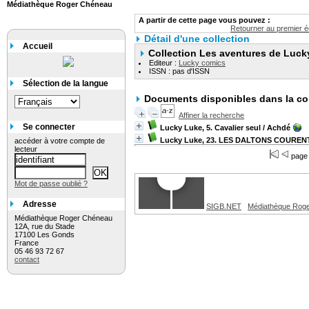
Médiathèque Roger Chéneau
A partir de cette page vous pouvez :
Retourner au premier éc
Détail d'une collection
Accueil
Collection Les aventures de Luck
Editeur :
Lucky comics
ISSN : pas d'ISSN
Sélection de la langue
Documents disponibles dans la col
Affiner la recherche
Se connecter
Lucky Luke, 5. Cavalier seul
/ Achdé
Lucky Luke, 23. LES DALTONS COURE
accéder à votre compte de
lecteur
page
Mot de passe oublié ?
Adresse
SIGB.NET
Médiathèque Rog
Médiathèque Roger Chéneau
12A, rue du Stade
17100 Les Gonds
France
05 46 93 72 67
contact