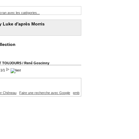
ran avec les catégories...
y Luke d'après Morris
lection
NT TOUJOURS
/ René Goscinny
 1/1
er Chéneau
Faire une recherche avec Google
pmb