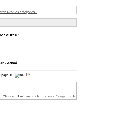
ran avec les catégories...
cet auteur
ton
/ Achdé
page 1/1
er Chéneau
Faire une recherche avec Google
pmb