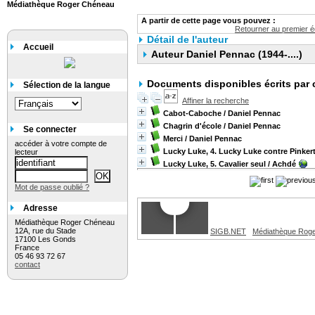
Médiathèque Roger Chéneau
A partir de cette page vous pouvez :
Retourner au premier éc
Détail de l'auteur
Accueil
Auteur Daniel Pennac (1944-....)
Documents disponibles écrits par 
Sélection de la langue
Affiner la recherche
Cabot-Caboche
/ Daniel Pennac
Chagrin d'école
/ Daniel Pennac
Se connecter
Merci
/ Daniel Pennac
accéder à votre compte de
Lucky Luke, 4. Lucky Luke contre Pinker
lecteur
Lucky Luke, 5. Cavalier seul
/ Achdé
Mot de passe oublié ?
Adresse
Médiathèque Roger Chéneau
12A, rue du Stade
SIGB.NET
Médiathèque Rog
17100 Les Gonds
France
05 46 93 72 67
contact