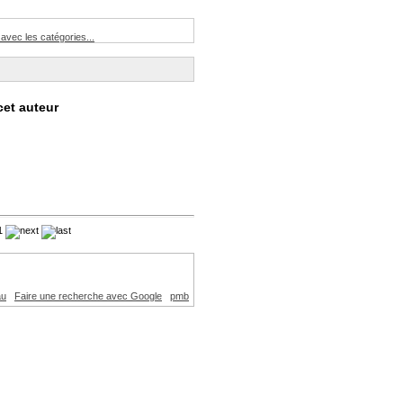
avec les catégories...
cet auteur
1
au
Faire une recherche avec Google
pmb