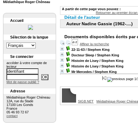
Médiathèque Roger Chéneau
A partir de cette page vous pouvez :
Retourner au premier écran 
Détail de l'auteur
Accueil
Auteur Nadine Gassie (1962-....)
Documents disponibles écrits par 
Sélection de la langue
Affiner la recherche
22-11-63
/ Stephen King
Docteur Sleep
/ Stephen King
Se connecter
Histoire de Lisey
/ Stephen King
accéder à votre compte de
Histoire de Lisey
/ Stephen King
lecteur
Mr Mercedes
/ Stephen King
page 1/
Mot de passe oublié ?
Adresse
Médiathèque Roger Chéneau
12A, rue du Stade
SIGB.NET
Médiathèque Roger Chéne
17100 Les Gonds
France
05 46 93 72 67
contact