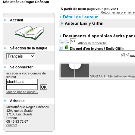
Médiathèque Roger Chéneau
A partir de cette page vous pouvez :
Retourner au premier éc
Détail de l'auteur
Accueil
Auteur Emily Giffin
Documents disponibles écrits par 
Affiner la recherche
Sélection de la langue
Dis moi d'où je viens
/ Emily Giffin
pag
Se connecter
accéder à votre compte de
SIGB.NET
Médiathèque Rog
lecteur
Mot de passe oublié ?
Adresse
Médiathèque Roger Chéneau
12A, rue du Stade
17100 Les Gonds
France
05 46 93 72 67
contact