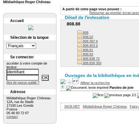
Médiathèque Roger Chéneau
A partir de cette page vous pouvez :
Retourner au premier écran avec 
Détail de l'indexation
Accueil
808.88
808
808.02
Sélection de la langue
808.387 6
808.803 6
808.81
808.83
Se connecter
808.838 72
808.839 355
accéder à votre compte de
lecteur
Ouvrages de la bibliothèque en in
Mot de passe oublié ?
Affiner la recherche
Paroles de joie
Adresse
page 1/1
Médiathèque Roger Chéneau
12A, rue du Stade
17100 Les Gonds
SIGB.NET
Médiathèque Roger Chéneau
Faire
France
05 46 93 72 67
contact